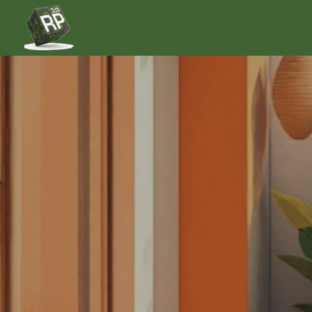
Mon coach RP 3.0 – Coach en relations publics
Bienvenue dans la jungle des RP !