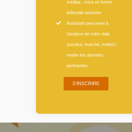
médias : mise en forme
éditoriale assistée
Assistant personnel à
l'analyse de votre data
(secteur, marché, métier) :
rendre les données
pertinentes
S'INSCRIRE