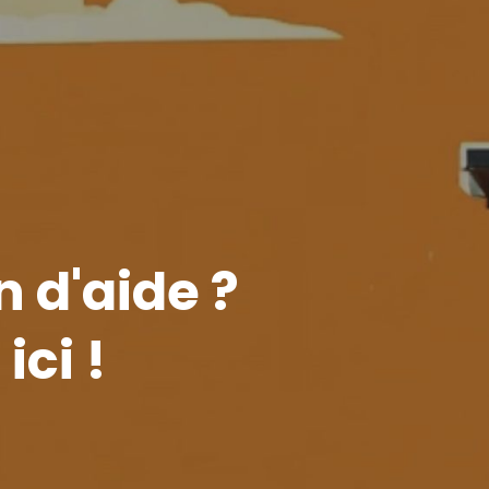
 d'aide ?
ci !